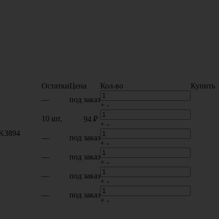
Остатки
Цена
Кол-во
Купить
—
под заказ
+
-
10 шт.
94 ₽
+
-
LK3894
—
под заказ
+
-
—
под заказ
+
-
—
под заказ
+
-
—
под заказ
+
-