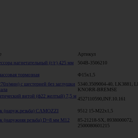
е
Артикул
ссора нагнетательный (г/г) 425 мм
504В-3506210
массовая тормозная
Ф15х1,5
70л/мин) с шестерней без заглушки
5340.3509004-40, LK3881, 
нала
KNORR-BREMSE
тический витой (ф22 желтый) 7,5 м
4527110590,INF.10.161
к (наруж.резьба) CAMOZZI
9512 15-M22x1,5
к (наружняя резьба) D=8 мм М12
85-21218-SX, 8938000072,
2500080601215