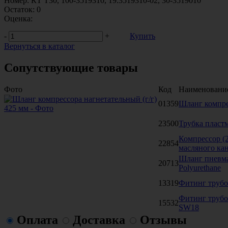
Номер:
КТ Т30, 100-3519310, 19.3519310-02, 30-3519010
Остаток:
0
Оценка:
-
+
Купить
Вернуться в каталог
Сопутствующие товары
Фото
Код
Наименовани
01359
Шланг компре
23500
Трубка пласт
Компрессор (2
22854
масляного ка
Шланг пневма
20713
Polyurethane
13319
Фитинг трубо
Фитинг трубо
15532
SW18
Оплата
Доставка
Отзывы