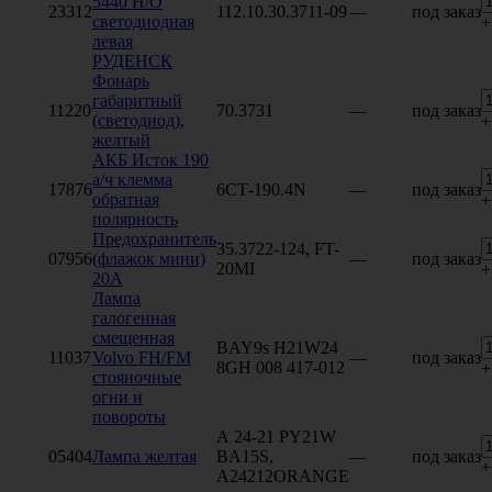
5440 Н/О
23312
112.10.30.3711-09
—
под заказ
светодиодная
+
левая
РУДЕНСК
Фонарь
габаритный
11220
70.3731
—
под заказ
(светодиод),
+
желтый
АКБ Исток 190
а/ч клемма
17876
6СТ-190.4N
—
под заказ
обратная
+
полярность
Предохранитель
35.3722-124, FT-
07956
(флажок мини)
—
под заказ
20MI
+
20А
Лампа
галогенная
смещенная
BAY9s H21W24
11037
Volvo FH/FM
—
под заказ
8GH 008 417-012
+
стояночные
огни и
повороты
А 24-21 PY21W
05404
Лампа желтая
BA15S,
—
под заказ
+
A24212ORANGE