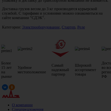
упаковку и доставку до транспортной компании не взимается.
Доставка грузов весом до 3 кг производятся курьерской
службой. С тарифами и условиями можно ознакомиться на
сайте компании "СДЭК".
Категории:
Электрооборудование
,
Стартер
,
Реле
Более
Дост
Самый
Широкий
15 лет
Удобное
во вс
надежный
ассортимент
на
местоположение
реги
партнер
товара
рынке
РФ
О компании
Спецпредложения