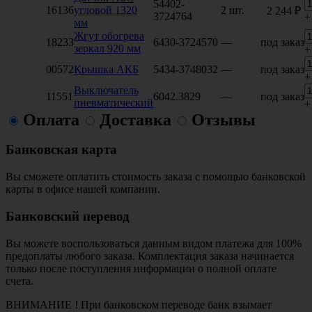
54402-
16136
угловой 1320
2 шт.
2 244 ₽
3724764
+
мм
Жгут обогрева
18233
6430-3724570
—
под заказ
зеркал 920 мм
+
00572
Крышка АКБ
5434-3748032
—
под заказ
+
Выключатель
11551
6042.3829
—
под заказ
пневматический
+
Оплата
Доставка
Отзывы
Банковская карта
Вы сможете оплатить стоимость заказа с помощью банковской
карты в офисе нашей компании.
Банковский перевод
Вы можете воспользоваться данным видом платежа для 100%
предоплаты любого заказа. Комплектация заказа начинается
только после поступления информации о полной оплате
счета.
ВНИМАНИЕ ! При банковском переводе банк взымает