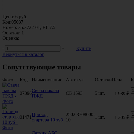
Цена:
6
руб.
Код:
05037
Номер:
35.3722-01, FT-7.5
Остаток:
1
Оценка:
-
+
Купить
Вернуться в каталог
Сопутствующие товары
Фото
Код
Наименование
Артикул
Остатки
Цена
К
Свеча накала
07396
СБ 1593
5 шт.
1 989 ₽
ПЖД
+
Привод
2502.3708600-
01471
1 шт.
1 205 ₽
стартера 10 зуб
10
+
Датчик АБС