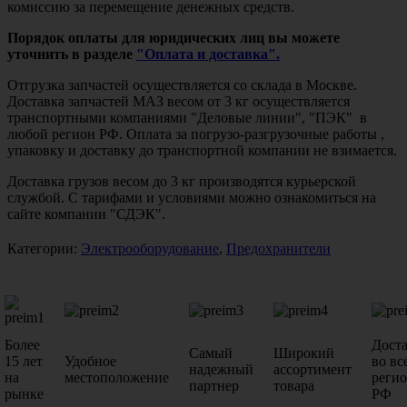
комиссию за перемещение денежных средств.
Порядок оплаты для юридических лиц вы можете
уточнить в разделе
"Оплата и доставка".
Отгрузка запчастей осуществляется со склада в Москве.
Доставка запчастей МАЗ весом от 3 кг осуществляется
транспортными компаниями "Деловые линии", "ПЭК" в
любой регион РФ. Оплата за погрузо-разгрузочные работы ,
упаковку и доставку до транспортной компании не взимается.
Доставка грузов весом до 3 кг производятся курьерской
службой. С тарифами и условиями можно ознакомиться на
сайте компании "СДЭК".
Категории:
Электрооборудование
,
Предохранители
Более
Дост
Самый
Широкий
15 лет
Удобное
во вс
надежный
ассортимент
на
местоположение
реги
партнер
товара
рынке
РФ