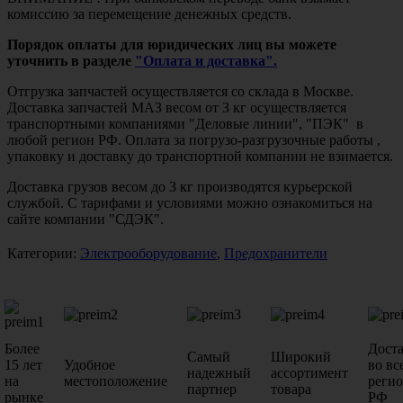
комиссию за перемещение денежных средств.
Порядок оплаты для юридических лиц вы можете
уточнить в разделе
"Оплата и доставка".
Отгрузка запчастей осуществляется со склада в Москве.
Доставка запчастей МАЗ весом от 3 кг осуществляется
транспортными компаниями "Деловые линии", "ПЭК" в
любой регион РФ. Оплата за погрузо-разгрузочные работы ,
упаковку и доставку до транспортной компании не взимается.
Доставка грузов весом до 3 кг производятся курьерской
службой. С тарифами и условиями можно ознакомиться на
сайте компании "СДЭК".
Категории:
Электрооборудование
,
Предохранители
Более
Дост
Самый
Широкий
15 лет
Удобное
во вс
надежный
ассортимент
на
местоположение
реги
партнер
товара
рынке
РФ