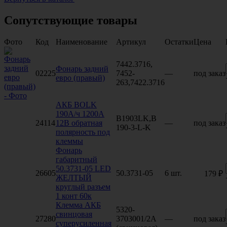
Сопутствующие товары
Фото
Код
Наименование
Артикул
Остатки
Цена
7442.3716,
Фонарь задний
02225
7452-
—
под заказ
евро (правый)
263,7422.3716
АКБ BOLK
190А/ч 1200А
B1903LK,B
24114
12В обратная
—
под заказ
190-3-L-K
полярность под
клеммы
Фонарь
габаритный
50.3731-05 LED
26605
50.3731-05
6 шт.
179 ₽
ЖЕЛТЫЙ
круглый разъем
1 конт 60к
Клемма АКБ
5320-
свинцовая
27280
3703001/2А
—
под заказ
суперусиленная