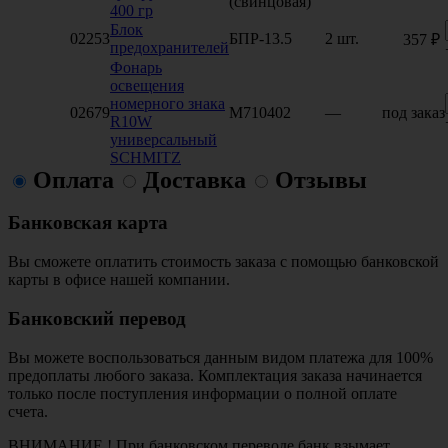
(свинцовая)
400 гр
Блок
02253
БПР-13.5
2 шт.
357 ₽
предохранителей
Фонарь
освещения
номерного знака
02679
M710402
—
под заказ
R10W
универсальный
SCHMITZ
Оплата
Доставка
Отзывы
Банковская карта
Вы сможете оплатить стоимость заказа с помощью банковской
карты в офисе нашей компании.
Банковский перевод
Вы можете воспользоваться данным видом платежа для 100%
предоплаты любого заказа. Комплектация заказа начинается
только после поступления информации о полной оплате
счета.
ВНИМАНИЕ ! При банковском переводе банк взымает