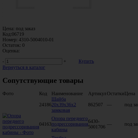
Цена:
под заказ
Код:
06719
Номер:
4310-5004010-01
Остаток:
0
Оценка:
-
+
Купить
Вернуться в каталог
Сопутствующие товары
Фото
Код
Наименование
Артикул
Остатки
Цена
Шайба
24186
20х39х36х2
862507
—
под за
замковая
Опора переднего
6430-
04163
подрессоривания
—
под за
5001706
кабины
Трубка