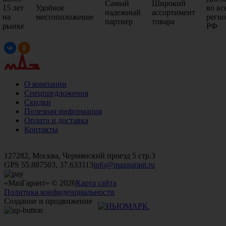
Самый
Широкий
15 лет
Удобное
во вс
надежный
ассортимент
на
местоположение
реги
партнер
товара
рынке
РФ
О компании
Спецпредложения
Скидки
Полезная информация
Оплата и доставка
Контакты
+7 (499)
476-82-09
+7 (495)
740-26-16
+7 (495)
972-32-70
127282, Москва, Чермянский проезд 5 стр.3
GPS 55.887503, 37.633113
info@mazgarant.ru
«МазГарант» © 2026
Карта сайта
Политика конфиденциальности
Создание и продвижение