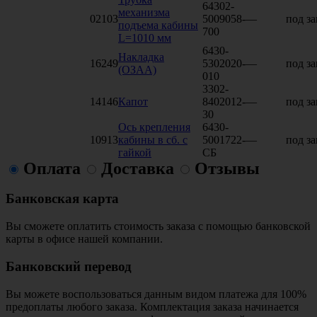
64302-
механизма
02103
5009058-
—
под за
подъема кабины
700
L=1010 мм
6430-
Накладка
16249
5302020-
—
под за
(ОЗАА)
010
3302-
14146
Капот
8402012-
—
под за
30
Ось крепления
6430-
10913
кабины в сб. с
5001722-
—
под за
гайкой
СБ
Оплата
Доставка
Отзывы
Банковская карта
Вы сможете оплатить стоимость заказа с помощью банковской
карты в офисе нашей компании.
Банковский перевод
Вы можете воспользоваться данным видом платежа для 100%
предоплаты любого заказа. Комплектация заказа начинается