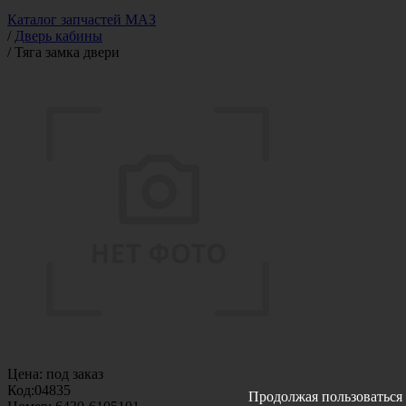
Каталог запчастей МАЗ
/
Дверь кабины
/
Тяга замка двери
Цена:
под заказ
Код:
04835
Продолжая пользоваться 