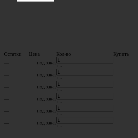
Остатки
Цена
Кол-во
Купить
—
под заказ
+
-
—
под заказ
+
-
—
под заказ
+
-
—
под заказ
+
-
—
под заказ
+
-
—
под заказ
+
-