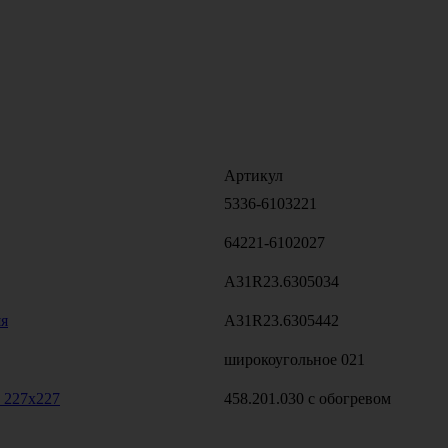
Артикул
5336-6103221
64221-6102027
А31R23.6305034
яя
А31R23.6305442
широкоугольное 021
 227х227
458.201.030 с обогревом