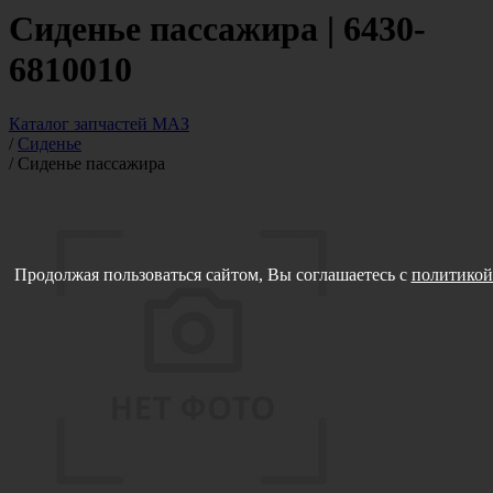
Сиденье пассажира | 6430-
6810010
Каталог запчастей МАЗ
/
Сиденье
/
Сиденье пассажира
Продолжая пользоваться сайтом, Вы соглашаетесь с
политикой