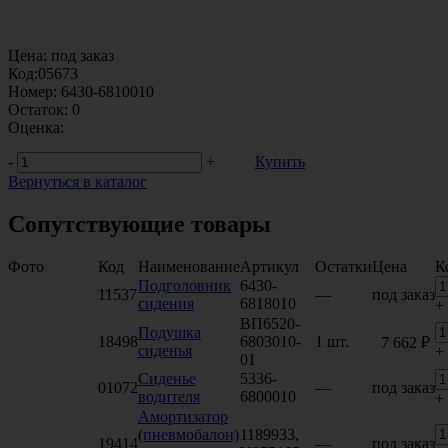
Цена:
под заказ
Код:
05673
Номер:
6430-6810010
Остаток:
0
Оценка:
-
+
Купить
Вернуться в каталог
Сопутствующие товары
Фото
Код
Наименование
Артикул
Остатки
Цена
К
Подголовник
6430-
11537
—
под заказ
сидения
6818010
+
ВП6520-
Подушка
18498
6803010-
1 шт.
7 662 ₽
сиденья
+
01
Сиденье
5336-
01072
—
под заказ
водителя
6800010
+
Амортизатор
(пневмобалон)
1189933,
19414
—
под заказ