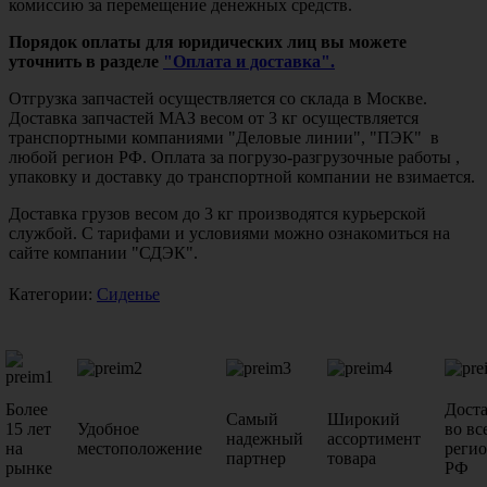
комиссию за перемещение денежных средств.
Порядок оплаты для юридических лиц вы можете
уточнить в разделе
"Оплата и доставка".
Отгрузка запчастей осуществляется со склада в Москве.
Доставка запчастей МАЗ весом от 3 кг осуществляется
транспортными компаниями "Деловые линии", "ПЭК" в
любой регион РФ. Оплата за погрузо-разгрузочные работы ,
упаковку и доставку до транспортной компании не взимается.
Доставка грузов весом до 3 кг производятся курьерской
службой. С тарифами и условиями можно ознакомиться на
сайте компании "СДЭК".
Категории:
Сиденье
Более
Дост
Самый
Широкий
15 лет
Удобное
во вс
надежный
ассортимент
на
местоположение
реги
партнер
товара
рынке
РФ