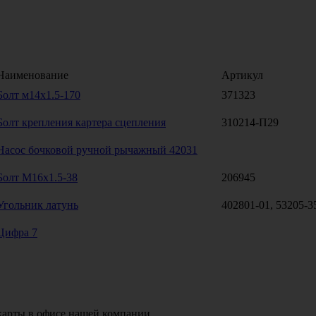
Наименование
Артикул
Болт м14х1.5-170
371323
Болт крепления картера сцепления
310214-П29
Насос бочковой ручной рычажный 42031
Болт М16х1.5-38
206945
Угольник латунь
402801-01, 53205-3
Цифра 7
карты в офисе нашей компании.