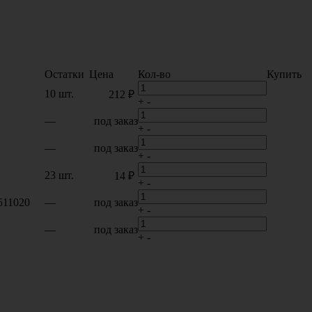
Остатки
Цена
Кол-во
Купить
10 шт.
212 ₽
+
-
—
под заказ
+
-
—
под заказ
+
-
23 шт.
14 ₽
+
-
511020
—
под заказ
+
-
—
под заказ
+
-