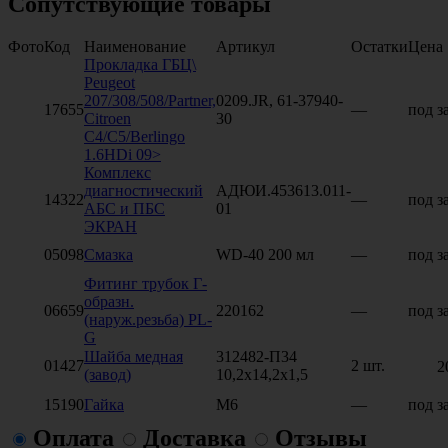
Сопутствующие товары
Фото
Код
Наименование
Артикул
Остатки
Цена
Прокладка ГБЦ\
Peugeot
207/308/508/Partner,
0209.JR, 61-37940-
17655
—
под з
Citroen
30
C4/C5/Berlingo
1.6HDi 09>
Комплекс
диагностический
АДЮИ.453613.011-
14322
—
под з
АБС и ПБС
01
ЭКРАН
05098
Смазка
WD-40 200 мл
—
под з
Фитинг трубок Г-
образн.
06659
220162
—
под з
(наруж.резьба) PL-
G
Шайба медная
312482-П34
01427
2 шт.
2
(завод)
10,2х14,2х1,5
15190
Гайка
М6
—
под з
Оплата
Доставка
Отзывы