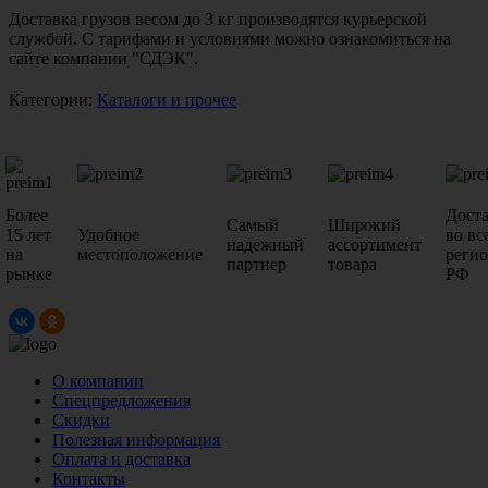
Доставка грузов весом до 3 кг производятся курьерской
службой. С тарифами и условиями можно ознакомиться на
сайте компании "СДЭК".
Категории:
Каталоги и прочее
Более
Дост
Самый
Широкий
15 лет
Удобное
во вс
надежный
ассортимент
на
местоположение
реги
партнер
товара
рынке
РФ
О компании
Спецпредложения
Скидки
Полезная информация
Оплата и доставка
Контакты