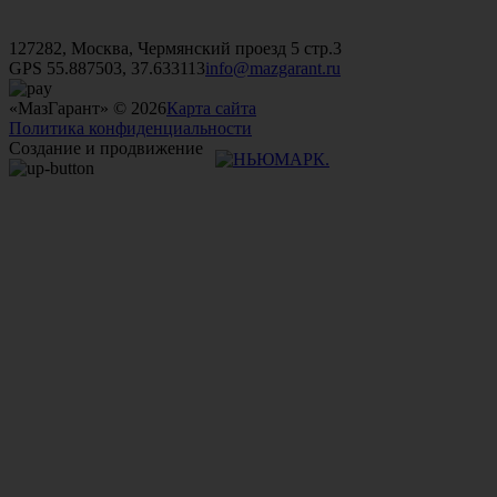
+7 (499)
476-82-09
+7 (495)
740-26-16
+7 (495)
972-32-70
127282, Москва, Чермянский проезд 5 стр.3
GPS 55.887503, 37.633113
info@mazgarant.ru
«МазГарант» © 2026
Карта сайта
Политика конфиденциальности
Создание и продвижение