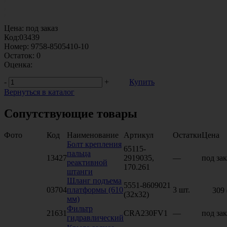
Цена:
под заказ
Код:
03439
Номер:
9758-8505410-10
Остаток:
0
Оценка:
-
+
Купить
Вернуться в каталог
Сопутствующие товары
Фото
Код
Наименование
Артикул
Остатки
Цена
Болт крепления
65115-
пальца
13427
2919035,
—
под зак
реактивной
170.261
штанги
Шланг подъема
5551-8609021
03704
платформы (610
3 шт.
309
(32х32)
мм)
Фильтр
21631
CRA230FV1
—
под зак
гидравлический