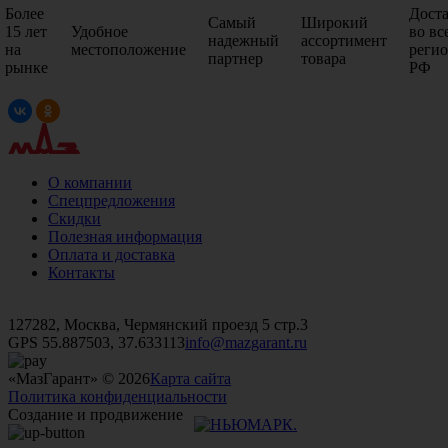
Более
Дост
Самый
Широкий
15 лет
Удобное
во вс
надежный
ассортимент
на
местоположение
реги
партнер
товара
рынке
РФ
О компании
Спецпредложения
Скидки
Полезная информация
Оплата и доставка
Контакты
+7 (499)
476-82-09
+7 (495)
740-26-16
+7 (495)
972-32-70
127282, Москва, Чермянский проезд 5 стр.3
GPS 55.887503, 37.633113
info@mazgarant.ru
«МазГарант» © 2026
Карта сайта
Политика конфиденциальности
Создание и продвижение