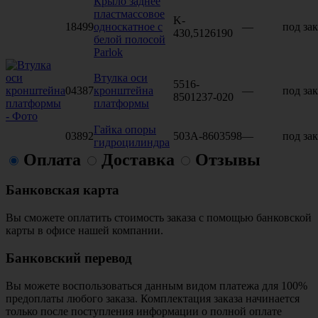
Крыло заднее
пластмассовое
K-
18499
односкатное с
—
под зак
430,5126190
белой полосой
Parlok
Втулка оси
5516-
04387
кронштейна
—
под зак
8501237-020
платформы
Гайка опоры
03892
503А-8603598
—
под зак
гидроцилиндра
Оплата
Доставка
Отзывы
Банковская карта
Вы сможете оплатить стоимость заказа с помощью банковской
карты в офисе нашей компании.
Банковский перевод
Вы можете воспользоваться данным видом платежа для 100%
предоплаты любого заказа. Комплектация заказа начинается
только после поступления информации о полной оплате