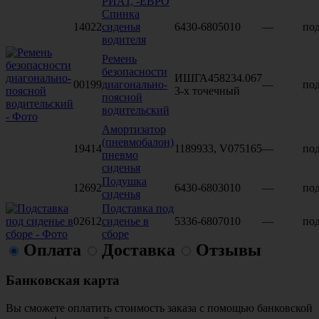
РИАТ, -ЕВРО
Спинка
14022
сиденья
6430-6805010
—
под
водителя
Ремень
безопасности
ИШГА458234.067
00199
диагонально-
—
под
3-х точечный
поясной
водительский
Амортизатор
(пневмобалон)
19414
1189933, V075165
—
под
пневмо
сиденья
Подушка
12692
6430-6803010
—
под
сиденья
Подставка под
02612
сиденье в
5336-6807010
—
под
сборе
Оплата
Доставка
Отзывы
Банковская карта
Вы сможете оплатить стоимость заказа с помощью банковской