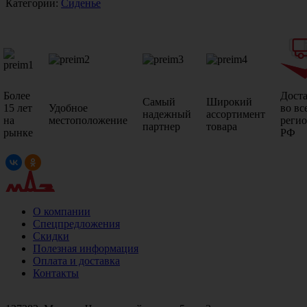
Категории:
Сиденье
Более
Дост
Самый
Широкий
15 лет
Удобное
во вс
надежный
ассортимент
на
местоположение
реги
партнер
товара
рынке
РФ
О компании
Спецпредложения
Скидки
Полезная информация
Оплата и доставка
Контакты
+7 (499)
476-82-09
+7 (495)
740-26-16
+7 (495)
972-32-70