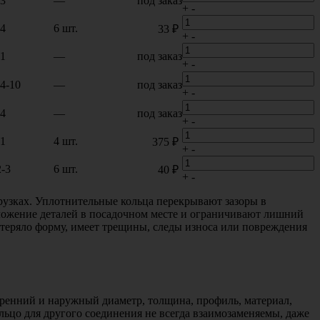
53
—
под заказ
+
-
64
6 шт.
33 ₽
+
-
61
—
под заказ
+
-
4-10
—
под заказ
+
-
64
—
под заказ
+
-
61
4 шт.
375 ₽
+
-
2-3
6 шт.
40 ₽
+
-
рузках. Уплотнительные кольца перекрывают зазоры в
ложение деталей в посадочном месте и ограничивают лишний
потеряло форму, имеет трещины, следы износа или повреждения
тренний и наружный диаметр, толщина, профиль, материал,
льцо для другого соединения не всегда взаимозаменяемы, даже