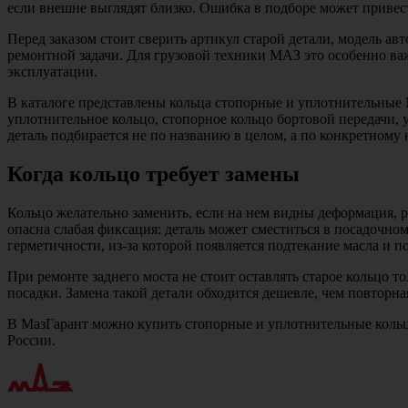
если внешне выглядят близко. Ошибка в подборе может привест
Перед заказом стоит сверить артикул старой детали, модель ав
ремонтной задачи. Для грузовой техники МАЗ это особенно ва
эксплуатации.
В каталоге представлены кольца стопорные и уплотнительные М
уплотнительное кольцо, стопорное кольцо бортовой передачи,
деталь подбирается не по названию в целом, а по конкретному
Когда кольцо требует замены
Кольцо желательно заменить, если на нем видны деформация, 
опасна слабая фиксация: деталь может сместиться в посадочно
герметичности, из-за которой появляется подтекание масла и п
При ремонте заднего моста не стоит оставлять старое кольцо 
посадки. Замена такой детали обходится дешевле, чем повторн
В МазГарант можно купить стопорные и уплотнительные кольца
России.