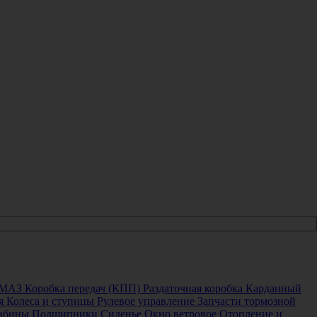
 МАЗ
Коробка передач (КПП)
Раздаточная коробка
Карданный
я
Колеса и ступицы
Рулевое управление
Запчасти тормозной
кабины
Подшипники
Сиденье
Окно ветровое
Отопление и