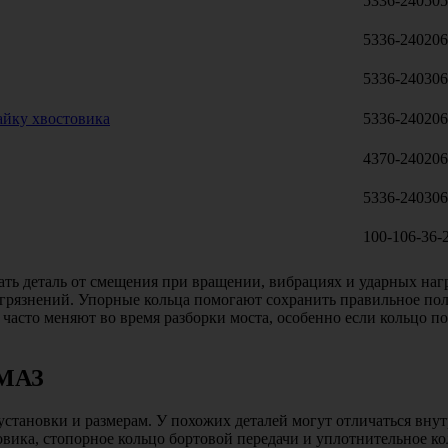
5336-24050
5336-24020
5336-24030
гайку хвостовика
5336-240206
4370-24020
5336-24030
100-106-36-
ть деталь от смещения при вращении, вибрациях и ударных наг
загрязнений. Упорные кольца помогают сохранить правильное по
 часто меняют во время разборки моста, особенно если кольцо 
 МАЗ
установки и размерам. У похожих деталей могут отличаться вну
овика, стопорное кольцо бортовой передачи и уплотнительное ко