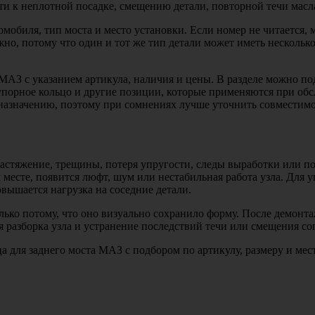
и к неплотной посадке, смещению детали, повторной течи масла
томобиля, тип моста и место установки. Если номер не читается,
жно, потому что один и тот же тип детали может иметь несколь
АЗ с указанием артикула, наличия и цены. В разделе можно под
 упорное кольцо и другие позиции, которые применяются при о
 назначению, поэтому при сомнениях лучше уточнить совместимо
растяжение, трещины, потеря упругости, следы выработки или 
м месте, появится люфт, шум или нестабильная работа узла. Для
овышается нагрузка на соседние детали.
только потому, что оно визуально сохранило форму. После демон
ая разборка узла и устранение последствий течи или смещения с
 для заднего моста МАЗ с подбором по артикулу, размеру и мес