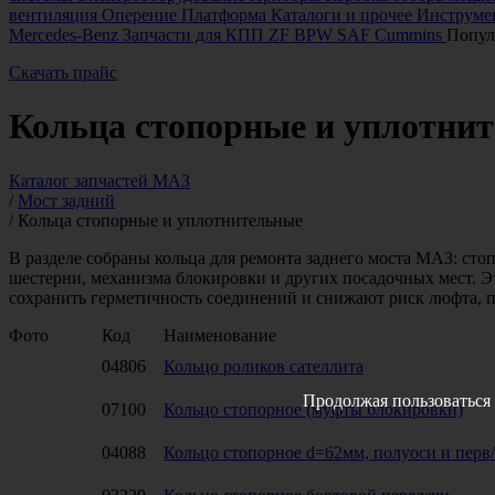
вентиляция
Оперение
Платформа
Каталоги и прочее
Инструмен
Mercedes-Benz
Запчасти для КПП ZF
BPW
SAF
Cummins
Попул
Скачать прайс
Кольца стопорные и уплотни
Каталог запчастей МАЗ
/
Мост задний
/
Кольца стопорные и уплотнительные
В разделе собраны кольца для ремонта заднего моста МАЗ: сто
шестерни, механизма блокировки и других посадочных мест.
сохранить герметичность соединений и снижают риск люфта, п
Фото
Код
Наименование
04806
Кольцо роликов сателлита
Продолжая пользоваться 
07100
Кольцо стопорное (муфты блокировки)
04088
Кольцо стопорное d=62мм, полуоси и перв