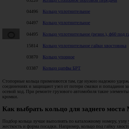
03220
Кольцо стопорное бортовой передачи
04496
Кольцо уплотнительное
04497
Кольцо уплотнительное
04495
Кольцо уплотнительное (резин.), ф60 под 
15814
Кольцо уплотнительное гайки хвостовика
03870
Кольцо упорное
03387
Кольцо цапфы БРТ
Стопорные кольца применяются там, где нужно надежно удержа
соединениях и защищают узел от потери смазки и попадания 
осевой ход. При ремонте грузового автомобиля такие элементы
кромки.
Как выбрать кольцо для заднего моста
Подбор кольца лучше выполнять по каталожному номеру, узлу 
жесткость и форма посадки. Например, кольцо под гайку хвост