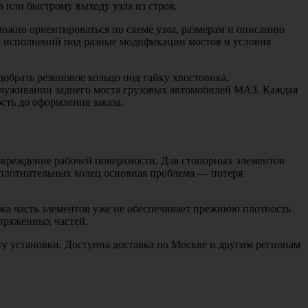
 или быстрому выходу узла из строя.
 можно ориентироваться по схеме узла, размерам и описанию
ко исполнений под разные модификации мостов и условия
обрать резиновое кольцо под гайку хвостовика,
бслуживании заднего моста грузовых автомобилей МАЗ. Каждая
сть до оформления заказа.
повреждение рабочей поверхности. Для стопорных элементов
 уплотнительных колец основная проблема — потеря
тажа часть элементов уже не обеспечивает прежнюю плотность
опряженных частей.
ту установки. Доступна доставка по Москве и другим регионам