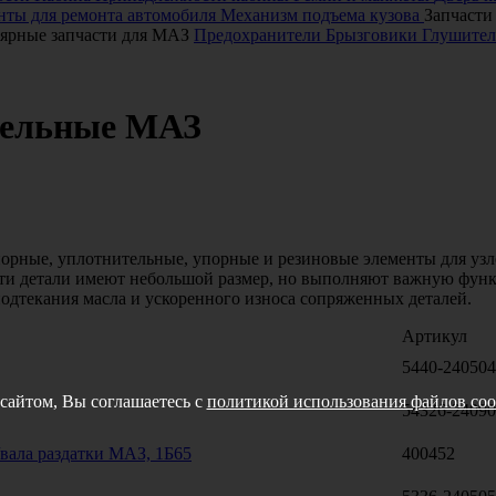
ты для ремонта автомобиля
Механизм подъема кузова
Запчасти
ярные запчасти для МАЗ
Предохранители
Брызговики
Глушител
тельные МАЗ
порные, уплотнительные, упорные и резиновые элементы для узл
 Эти детали имеют небольшой размер, но выполняют важную фу
одтекания масла и ускоренного износа сопряженных деталей.
Артикул
5440-24050
сайтом, Вы соглашаетесь с
политикой использования файлов coo
54326-2409
/вала раздатки МАЗ, 1Б65
400452