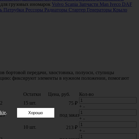
 для грузовых иномарок
Volvo
Scania
Запчасти Man
Iveco
DAF
ь
Патрубки
Рессоры
Радиаторы
Стартер
Генераторы
Крыло
ов бортовой передачи, хвостовика, полуоси, ступицы
нкцию: фиксируют элементы в нужном положении, помогают
Остатки
Цена, руб.
Кол-во
42
15 шт.
75 ₽
+
-
kie
.
Хорошо
029
—
под заказ
+
-
10 шт.
213 ₽
+
-