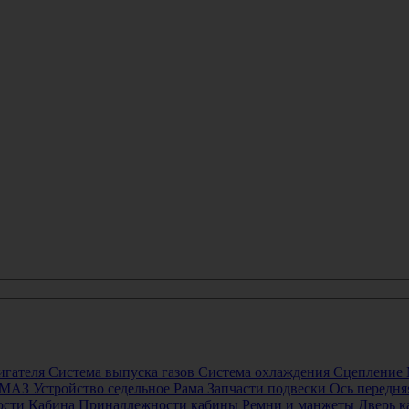
игателя
Система выпуска газов
Система охлаждения
Сцепление
р МАЗ
Устройство седельное
Рама
Запчасти подвески
Ось передня
ости
Кабина
Принадлежности кабины
Ремни и манжеты
Дверь 