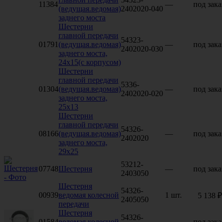
11384
—
под зака
(ведущая.ведомая)
2402020-040
заднего моста
Шестерни
главной передачи
54323-
01791
(ведущая.ведомая)
—
под зака
2402020-030
заднего моста,
24х15(с корпусом)
Шестерни
главной передачи
5336-
01304
(ведущая.ведомая)
—
под зака
2402020-020
заднего моста,
25х13
Шестерни
главной передачи
54326-
08166
(ведущая.ведомая)
—
под зака
2402020
заднего моста,
29х25
53212-
07748
Шестерня
—
под зака
2403050
Шестерня
54326-
00939
ведомая колесной
1 шт.
5 138 ₽
2405050
передачи
Шестерня
54326-
01584
ведомая колесной
—
под зака