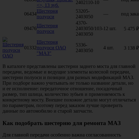
2402110-10
<>, 13 зуб.
Шестерня
53205-
06434
—
под зака
полуоси
2403050
4370-
Шестерня
09476
2403050/103-
12 шт.
5 475 ₽
полуоси
2403050
Шестерня
5336-
01332
полуоси ОАО
4 шт.
3 138 ₽
2403050
"МАЗ"
В каталоге представлены шестерни заднего моста для главной
передачи, ведомые и ведущие элементы колесной передачи,
шестерни полуоси и позиции для разных модификаций МАЗ.
При подборе важно учитывать не только название детали, но
и ее исполнение: передаточное отношение, посадочный
размер, тип шлица, количество зубьев и применяемость к
конкретному мосту. Внешне похожие детали могут отличаться
по параметрам, поэтому перед заказом лучше проверить
данные по автомобилю и старой запчасти.
Как подобрать шестерню для ремонта МАЗ
Для главной передачи особенно важна согласованность