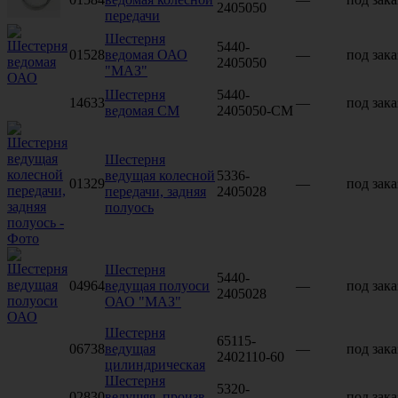
2405050
передачи
Шестерня
5440-
01528
ведомая ОАО
—
под зака
2405050
"МАЗ"
Шестерня
5440-
14633
—
под зака
ведомая СМ
2405050-СМ
Шестерня
ведущая колесной
5336-
01329
—
под зака
передачи, задняя
2405028
полуось
Шестерня
5440-
04964
ведущая полуоси
—
под зака
2405028
ОАО "МАЗ"
Шестерня
65115-
06738
ведущая
—
под зака
2402110-60
цилиндрическая
Шестерня
5320-
02830
ведущяя, произв.
—
под зака