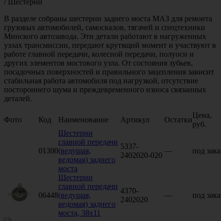
/
Шестерни
В разделе собраны шестерни заднего моста МАЗ для ремонта
грузовых автомобилей, самосвалов, тягачей и спецтехники
Минского автозавода. Эти детали работают в нагруженных
узлах трансмиссии, передают крутящий момент и участвуют в
работе главной передачи, колесной передачи, полуоси и
других элементов мостового узла. От состояния зубьев,
посадочных поверхностей и правильного зацепления зависит
стабильная работа автомобиля под нагрузкой, отсутствие
постороннего шума и преждевременного износа связанных
деталей.
Цена,
Фото
Код
Наименование
Артикул
Остатки
руб.
Шестерни
главной передачи
5337-
01300
(ведущая,
—
под зака
2402020-020
ведомая) заднего
моста
Шестерни
главной передачи
4370-
06448
(ведущая,
—
под зака
2402020
ведомая) заднего
моста, 38х11