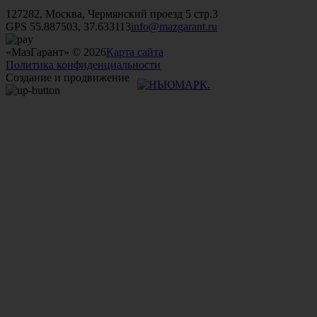
+7 (499)
476-82-09
+7 (495)
740-26-16
+7 (495)
972-32-70
127282, Москва, Чермянский проезд 5 стр.3
GPS 55.887503, 37.633113
info@mazgarant.ru
«МазГарант» © 2026
Карта сайта
Политика конфиденциальности
Создание и продвижение