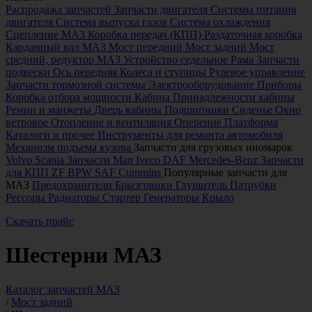
Распродажа запчастей
Запчасти двигателя
Системы питания
двигателя
Система выпуска газов
Система охлаждения
Сцепление МАЗ
Коробка передач (КПП)
Раздаточная коробка
Карданный вал МАЗ
Мост передний
Мост задний
Мост
средний, редуктор МАЗ
Устройство седельное
Рама
Запчасти
подвески
Ось передняя
Колеса и ступицы
Рулевое управление
Запчасти тормозной системы
Электрооборудование
Приборы
Коробка отбора мощности
Кабина
Принадлежности кабины
Ремни и манжеты
Дверь кабины
Подшипники
Сиденье
Окно
ветровое
Отопление и вентиляция
Оперение
Платформа
Каталоги и прочее
Инструменты для ремонта автомобиля
Механизм подъема кузова
Запчасти для грузовых иномарок
Volvo
Scania
Запчасти Man
Iveco
DAF
Mercedes-Benz
Запчасти
для КПП ZF
BPW
SAF
Cummins
Популярные запчасти для
МАЗ
Предохранители
Брызговики
Глушитель
Патрубки
Рессоры
Радиаторы
Стартер
Генераторы
Крыло
Скачать прайс
Шестерни МАЗ
Каталог запчастей МАЗ
/
Мост задний