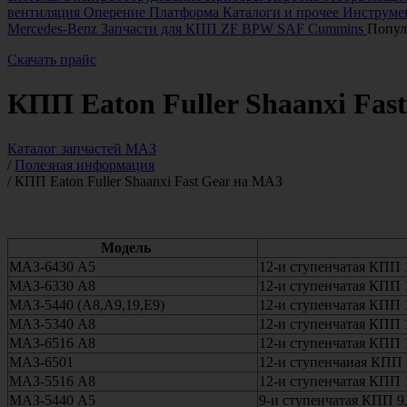
вентиляция
Оперение
Платформа
Каталоги и прочее
Инструмен
Mercedes-Benz
Запчасти для КПП ZF
BPW
SAF
Cummins
Попул
Скачать прайс
КПП Eaton Fuller Shaanxi Fas
Каталог запчастей МАЗ
/
Полезная информация
/
КПП Eaton Fuller Shaanxi Fast Gear на МАЗ
Применяемость КПП Shaanxi Fast Gear Fuller на автом
Модель
МАЗ-6430 А5
12-и ступенчатая КПП
МАЗ-6330 А8
12-и ступенчатая КПП
МАЗ-5440 (А8,А9,19,Е9)
12-и ступенчатая КПП
МАЗ-5340 А8
12-и ступенчатая КПП
МАЗ-6516 А8
12-и ступенчатая КПП
МАЗ-6501
12-и ступенчаиая КПП
МАЗ-5516 А8
12-и ступенчатая КПП
МАЗ-5440 А5
9-и ступенчатая КПП 