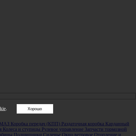
kie
.
Хорошо
 МАЗ
Коробка передач (КПП)
Раздаточная коробка
Карданный
я
Колеса и ступицы
Рулевое управление
Запчасти тормозной
кабины
Подшипники
Сиденье
Окно ветровое
Отопление и