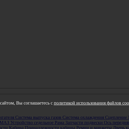
сайтом, Вы соглашаетесь с
политикой использования файлов coo
игателя
Система выпуска газов
Система охлаждения
Сцепление
р МАЗ
Устройство седельное
Рама
Запчасти подвески
Ось передня
ости
Кабина
Принадлежности кабины
Ремни и манжеты
Дверь 