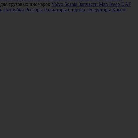
 для грузовых иномарок
Volvo
Scania
Запчасти Man
Iveco
DAF
ь
Патрубки
Рессоры
Радиаторы
Стартер
Генераторы
Крыло