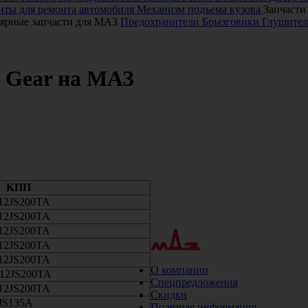
ты для ремонта автомобиля
Механизм подъема кузова
Запчасти
ярные запчасти для МАЗ
Предохранители
Брызговики
Глушител
t Gear на МАЗ
обили МАЗ
КПП
 12JS200TA
 12JS200TA
 12JS200TA
 12JS200TA
 12JS200TA
О компании
 12JS200TA
Спецпредложения
 12JS200TA
Скидки
9JS135A
Полезная информация