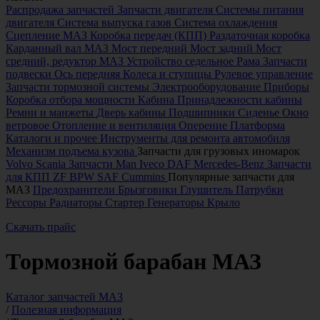
Распродажа запчастей
Запчасти двигателя
Системы питания
двигателя
Система выпуска газов
Система охлаждения
Сцепление МАЗ
Коробка передач (КПП)
Раздаточная коробка
Карданный вал МАЗ
Мост передний
Мост задний
Мост
средний, редуктор МАЗ
Устройство седельное
Рама
Запчасти
подвески
Ось передняя
Колеса и ступицы
Рулевое управление
Запчасти тормозной системы
Электрооборудование
Приборы
Коробка отбора мощности
Кабина
Принадлежности кабины
Ремни и манжеты
Дверь кабины
Подшипники
Сиденье
Окно
ветровое
Отопление и вентиляция
Оперение
Платформа
Каталоги и прочее
Инструменты для ремонта автомобиля
Механизм подъема кузова
Запчасти для грузовых иномарок
Volvo
Scania
Запчасти Man
Iveco
DAF
Mercedes-Benz
Запчасти
для КПП ZF
BPW
SAF
Cummins
Популярные запчасти для
МАЗ
Предохранители
Брызговики
Глушитель
Патрубки
Рессоры
Радиаторы
Стартер
Генераторы
Крыло
Скачать прайс
Тормозной барабан МАЗ
Каталог запчастей МАЗ
/
Полезная информация