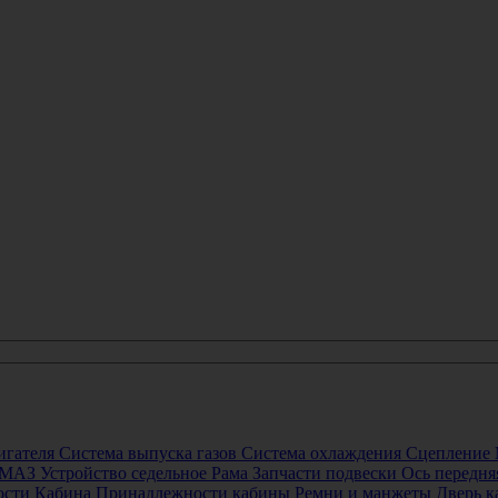
игателя
Система выпуска газов
Система охлаждения
Сцепление
р МАЗ
Устройство седельное
Рама
Запчасти подвески
Ось передня
ости
Кабина
Принадлежности кабины
Ремни и манжеты
Дверь 