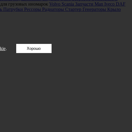
 для грузовых иномарок
Volvo
Scania
Запчасти Man
Iveco
DAF
ь
Патрубки
Рессоры
Радиаторы
Стартер
Генераторы
Крыло
kie
.
Хорошо