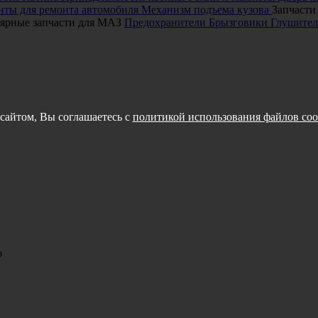
ты для ремонта автомобиля
Механизм подъема кузова
Запчасти
ярные запчасти для МАЗ
Предохранители
Брызговики
Глушител
сайтом, Вы соглашаетесь с
политикой использования файлов coo
о