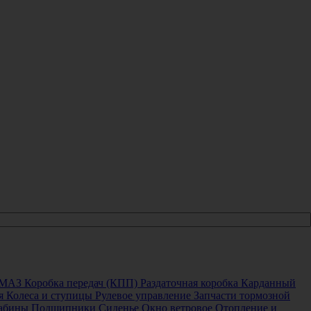
 МАЗ
Коробка передач (КПП)
Раздаточная коробка
Карданный
я
Колеса и ступицы
Рулевое управление
Запчасти тормозной
кабины
Подшипники
Сиденье
Окно ветровое
Отопление и