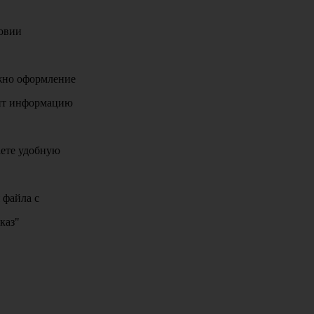
ловии
ожно оформление
щит информацию
аете удобную
 файла с
каз"